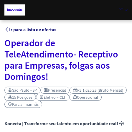
PT
Ir para a lista de ofertas
Operador de
TeleAtendimento- Receptivo
para Empresas, folgas aos
Domingos!
São Paulo - SP
Presencial
R$ 1.625,28 (Bruto Mensal)
15 Posições
Efetivo – CLT
Operacional
Parcial manhãs
Konecta | Transforme seu talento em oportunidade real!
🤩