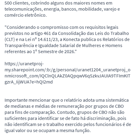
500 clientes, cobrindo alguns dos maiores nomes em
telecomunicações, energia, bancos, mobilidade, varejo e
comércio eletrônico.
"Considerando o compromisso com os requisitos legais
previstos no artigo 461 da Consolidação das Leis do Trabalho
(CLT) e na Lei nº 14.611/23, a Konecta publica os Relatórios de
Transparência e Igualdade Salarial de Mulheres e Homens
referentes ao 1º Semestre de 2026."
https://uranetproj-
my.sharepoint.com/:b:/g/personal/uranet1204_uranetproj_o
nmicrosoft_com/IQClnQLAkZ0AQpqwV6qSzkvJAUIA9TFImKIT
gzrA_IijWUA?e=hQI2md
Importante mencionar que o relatório adota uma sistemática
de medianas e médias de remuneração por grupos de CBO
para fins de comparação. Contudo, grupos de CBO não são
suficientes para identificar se de fato há discriminação, pois
não identificam se o trabalho exercido pelos funcionários é de
igual valor ou se ocupam a mesma função.